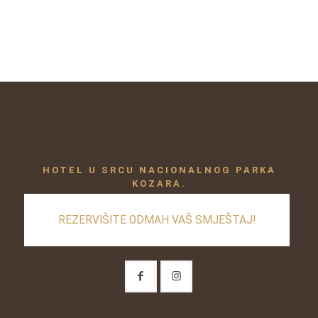
HOTEL U SRCU NACIONALNOG PARKA
KOZARA.
REZERVIŠITE ODMAH VAŠ SMJEŠTAJ!